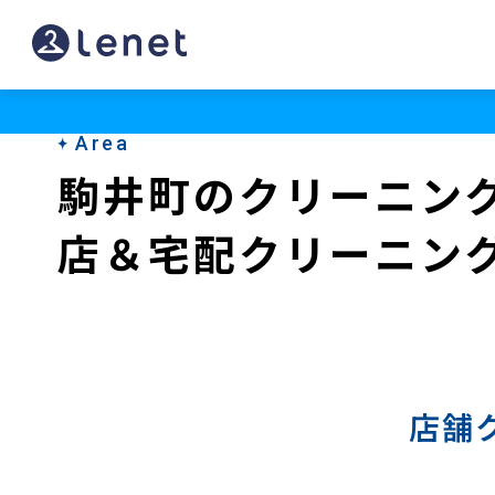
駒
井
町
Area
の
駒井町のクリーニン
宅
店＆宅配クリーニン
配
ク
リ
ー
ニ
店舗
ン