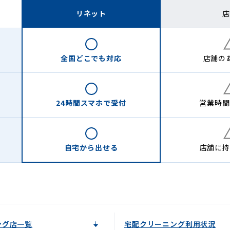
リネット
店
全国どこでも
対応
店舗の
24時間
スマホで受付
営業時間
自宅から
出せる
店舗に
持
ング店一覧
宅配クリーニング利用状況