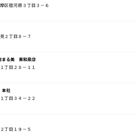
摩区宿河原３丁目３－６
見２丁目８－７
店まる美 東和泉店
１丁目２８－１１
 本社
１丁目３４－２２
２丁目１９－５