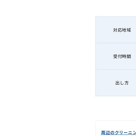
グ
-
Lenet〈リ
対応地域
ネ
ッ
受付時間
ト〉
出し方
周辺のクリーニ