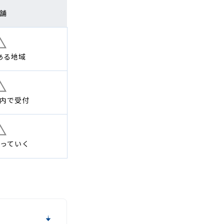
舗
ある地域
内で
受付
っていく