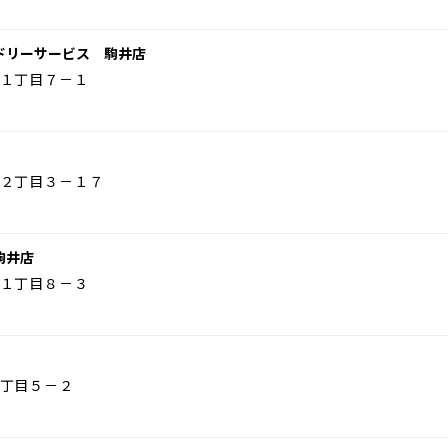
ドリーサービス 駒井店
１丁目７－１
２丁目３－１７
駒井店
１丁目８－３
丁目５－２