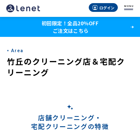
竹
MENU
ログイン
丘
初回限定！全品20％OFF
の
ご注文はこちら
宅
配
Area
ク
竹丘のクリーニング店＆宅配ク
リ
リーニング
ー
ニ
ン
グ
店舗クリーニング・
宅配クリーニングの特徴
-