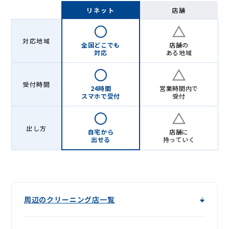
Lenet〈リ
リネット
店舗
ネ
ッ
対応地域
全国どこでも
店舗の
ト〉
対応
ある地域
受付時間
24時間
営業時間内で
スマホで受付
受付
出し方
自宅から
店舗に
出せる
持っていく
周辺のクリーニング店一覧