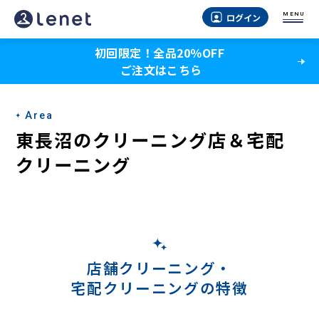
東
MENU
ログイン
長
初回限定！全品20％OFF
沼
ご注文はこちら
の
宅
Area
配
東長沼のクリーニング店＆宅配
ク
クリーニング
リ
ー
ニ
ン
店舗クリーニング・
宅配クリーニングの特徴
グ