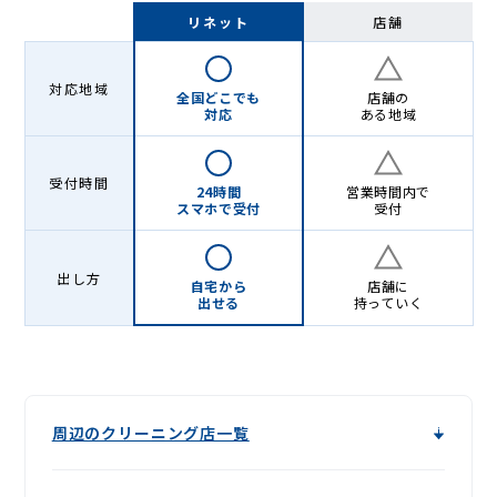
-
リネット
店舗
Lenet〈リ
ネ
対応地域
全国どこでも
店舗の
ッ
対応
ある地域
ト〉
受付時間
24時間
営業時間内で
スマホで受付
受付
出し方
自宅から
店舗に
出せる
持っていく
周辺のクリーニング店一覧