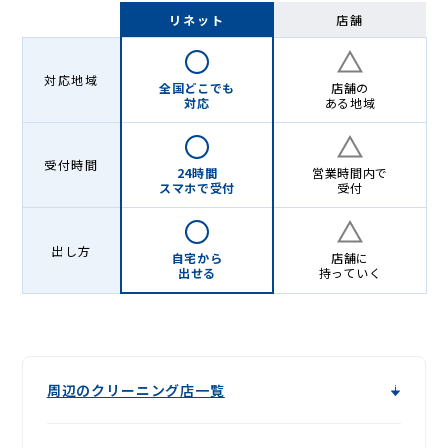
Lenet〈リ
リネット
店舗
ネ
ッ
対応地域
全国どこでも
店舗の
ト〉
対応
ある地域
受付時間
24時間
営業時間内で
スマホで受付
受付
出し方
自宅から
店舗に
出せる
持っていく
周辺のクリーニング店一覧