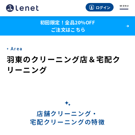
羽
MENU
ログイン
東
初回限定！全品20％OFF
の
ご注文はこちら
宅
配
Area
ク
羽東のクリーニング店＆宅配ク
リ
リーニング
ー
ニ
ン
グ
店舗クリーニング・
宅配クリーニングの特徴
-