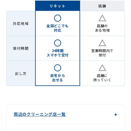
ニ
リネット
店舗
ン
グ
対応地域
全国どこでも
店舗の
-
対応
ある地域
Lenet〈リ
受付時間
ネ
24時間
営業時間内で
スマホで受付
受付
ッ
ト〉
出し方
自宅から
店舗に
出せる
持っていく
周辺のクリーニング店一覧