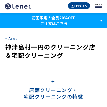
神
MENU
ログイン
津
初回限定！全品20％OFF
島
ご注文はこちら
村
一
Area
円
神津島村一円のクリーニング店
の
＆宅配クリーニング
宅
配
ク
リ
店舗クリーニング・
宅配クリーニングの特徴
ー