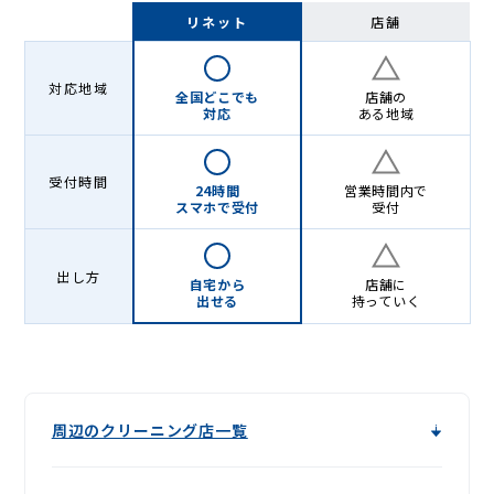
Lenet〈リ
リネット
店舗
ネ
ッ
対応地域
全国どこでも
店舗の
ト〉
対応
ある地域
受付時間
24時間
営業時間内で
スマホで受付
受付
出し方
自宅から
店舗に
出せる
持っていく
周辺のクリーニング店一覧