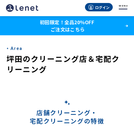
坪
MENU
ログイン
田
初回限定！全品20％OFF
の
ご注文はこちら
宅
配
Area
ク
坪田のクリーニング店＆宅配ク
リ
リーニング
ー
ニ
ン
グ
店舗クリーニング・
宅配クリーニングの特徴
-