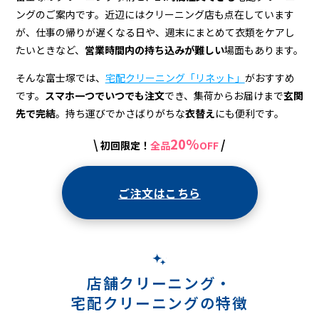
宅
ングのご案内です。近辺にはクリーニング店も点在しています
配
が、仕事の帰りが遅くなる日や、週末にまとめて衣類をケアし
ク
たいときなど、
営業時間内の持ち込みが難しい
場面もあります。
リ
そんな富士塚では、
宅配クリーニング「リネット」
がおすすめ
です。
スマホ一つでいつでも注文
でき、集荷からお届けまで
玄関
ー
先で完結
。持ち運びでかさばりがちな
衣替え
にも便利です。
ニ
20%
\
/
初回限定！
全品
OFF
ン
グ
ご注文はこちら
店舗クリーニング・
宅配クリーニングの特徴