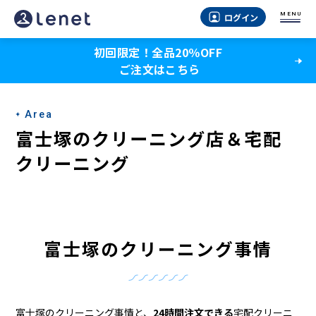
富
MENU
ログイン
士
初回限定！全品20％OFF
塚
ご注文はこちら
の
ク
Area
リ
富士塚のクリーニング店＆宅配
ー
クリーニング
ニ
ン
グ
富士塚のクリーニング事情
店
＆
富士塚のクリーニング事情と、
24時間注文できる
宅配クリーニ