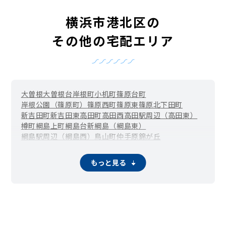
横浜市港北区の
その他の宅配エリア
大曽根
大曽根台
岸根町
小机町
篠原台町
岸根公園（篠原町）
篠原西町
篠原東
篠原北
下田町
新吉田町
新吉田東
高田町
高田西
高田駅周辺（高田東）
樽町
綱島上町
綱島台
新綱島（綱島東）
綱島駅周辺（綱島西）
鳥山町
仲手原
錦が丘
新羽駅周辺（新羽町）
大豆戸町
箕輪町
師岡町
もっと見る