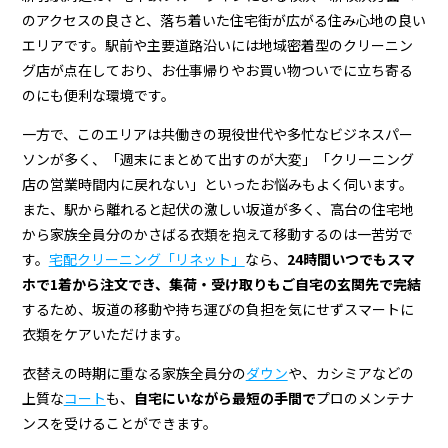
羽
のアクセスの良さと、落ち着いた住宅街が広がる住み心地の良い
町）
エリアです。駅前や主要道路沿いには地域密着型のクリーニン
の
グ店が点在しており、お仕事帰りやお買い物ついでに立ち寄る
のにも便利な環境です。
ク
一方で、このエリアは共働きの現役世代や多忙なビジネスパー
リ
ソンが多く、「週末にまとめて出すのが大変」「クリーニング
ー
店の営業時間内に戻れない」といったお悩みもよく伺います。
ニ
また、駅から離れると起伏の激しい坂道が多く、高台の住宅地
から家族全員分のかさばる衣類を抱えて移動するのは一苦労で
ン
す。
宅配クリーニング「リネット」
なら、
24時間いつでもスマ
グ
ホで1着から注文でき、集荷・受け取りもご自宅の玄関先で完結
するため、坂道の移動や持ち運びの負担を気にせずスマートに
店
衣類をケアいただけます。
＆
衣替えの時期に重なる家族全員分の
ダウン
や、カシミアなどの
宅
上質な
コート
も、
自宅にいながら最短の手間で
プロのメンテナ
配
ンスを受けることができます。