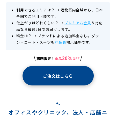
ク
利用できるエリアは？
→
港北区内全域から、日本
リ
全国でご利用可能です。
ー
仕上がりはどれくらい？
→
プレミアム会員
＆対応
品なら最短2日でお届けします。
ニ
料金は？
→
ブランドによる追加料金なし。ダウ
ン
ン・コート・スーツも
料金表
掲示価格です。
グ
20%
\
/
初回限定！
全品
OFF
ご注文はこちら
オフィスやクリニック、法人・店舗ニ