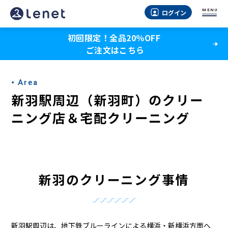
新
MENU
ログイン
羽
初回限定！全品20％OFF
駅
ご注文はこちら
周
辺
Area
（横
新羽駅周辺（新羽町）のクリー
浜
ニング店＆宅配クリーニング
市
港
北
新羽のクリーニング事情
区
新
新羽駅周辺は、地下鉄ブルーラインによる横浜・新横浜方面へ