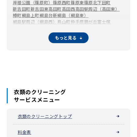
岸根公園（篠原町）
篠原西町
篠原東
篠原北
下田町
新吉田町
新吉田東
高田町
高田西
高田駅周辺（高田東）
樽町
綱島上町
綱島台
新綱島（綱島東）
綱島駅周辺（綱島西）
鳥山町
仲手原
錦が丘
富士塚
大豆戸町
箕輪町
師岡町
もっと見る
衣類のクリーニング
サービスメニュー
衣類のクリーニングトップ
料金表