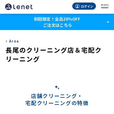
長
MENU
ログイン
尾
初回限定！全品20％OFF
の
ご注文はこちら
宅
配
Area
ク
長尾のクリーニング店＆宅配ク
リ
リーニング
ー
ニ
ン
グ
店舗クリーニング・
宅配クリーニングの特徴
-