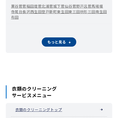
栗谷
菅
菅稲田堤
菅北浦
菅城下
菅仙谷
菅野戸呂
菅馬場
堰
寺尾台
長沢
西生田
登戸新町
東生田
東三田
枡形
三田
南生田
布田
もっと見る
衣類のクリーニング
サービスメニュー
衣類のクリーニングトップ