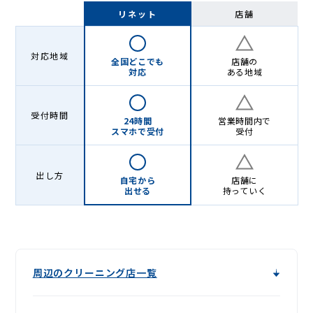
Lenet〈リ
リネット
店舗
ネ
ッ
対応地域
全国どこでも
店舗の
ト〉
対応
ある地域
受付時間
24時間
営業時間内で
スマホで受付
受付
出し方
自宅から
店舗に
出せる
持っていく
周辺のクリーニング店一覧