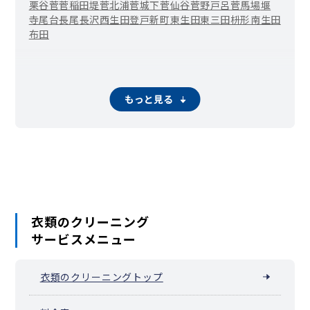
栗谷
菅
菅稲田堤
菅北浦
菅城下
菅仙谷
菅野戸呂
菅馬場
堰
寺尾台
長尾
長沢
西生田
登戸新町
東生田
東三田
枡形
南生田
布田
もっと見る
衣類のクリーニング
サービスメニュー
衣類のクリーニングトップ