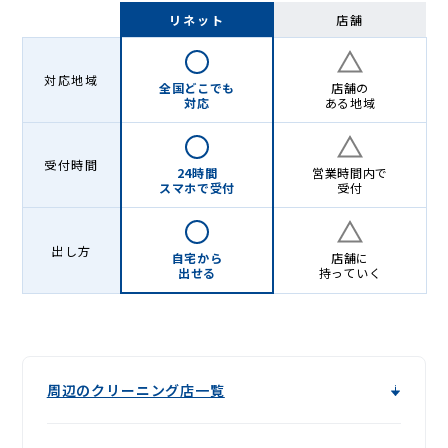
Lenet〈リ
リネット
店舗
ネ
ッ
対応地域
全国どこでも
店舗の
ト〉
対応
ある地域
受付時間
24時間
営業時間内で
スマホで受付
受付
出し方
自宅から
店舗に
出せる
持っていく
周辺のクリーニング店一覧