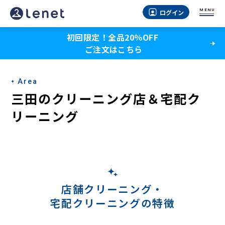
三
MENU
ログイン
田
初回限定！全品20％OFF
の
ご注文はこちら
宅
配
Area
ク
三田のクリーニング店＆宅配ク
リ
リーニング
ー
ニ
ン
グ
店舗クリーニング・
宅配クリーニングの特徴
-