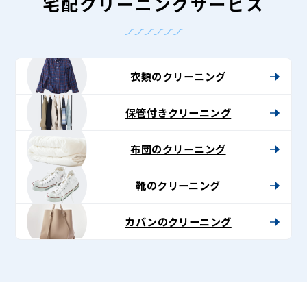
-
宅配クリーニングサービス
Lenet〈リ
ネ
ッ
衣類のクリーニング
ト〉
保管付きクリーニング
布団のクリーニング
靴のクリーニング
カバンのクリーニング