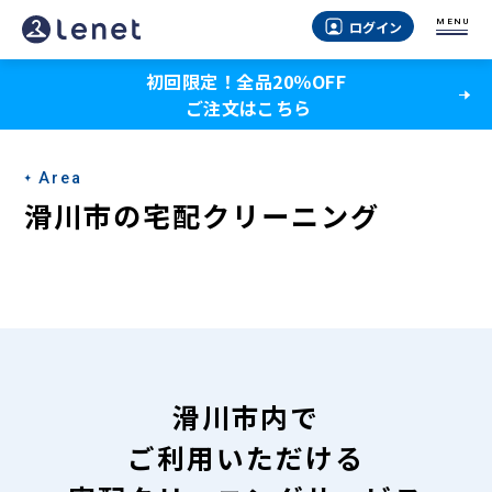
滑
MENU
ログイン
川
初回限定！全品20％OFF
市
ご注文はこちら
の
宅
Area
配
滑川市の宅配クリーニング
ク
リ
ー
ニ
ン
滑川市内で
グ
ご利用いただける