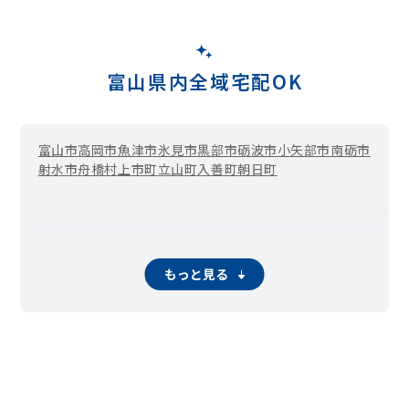
富山県内全域宅配OK
富山市
高岡市
魚津市
氷見市
黒部市
砺波市
小矢部市
南砺市
射水市
舟橋村
上市町
立山町
入善町
朝日町
もっと見る