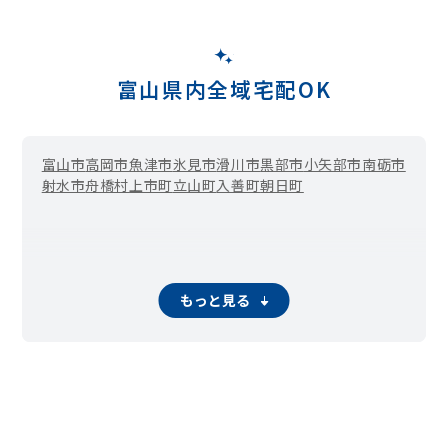
富山県内全域宅配OK
富山市
高岡市
魚津市
氷見市
滑川市
黒部市
小矢部市
南砺市
射水市
舟橋村
上市町
立山町
入善町
朝日町
もっと見る