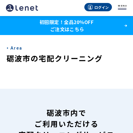
砺
MENU
ログイン
波
初回限定！全品20％OFF
市
ご注文はこちら
の
宅
Area
配
砺波市の宅配クリーニング
ク
リ
ー
ニ
ン
砺波市内で
グ
ご利用いただける