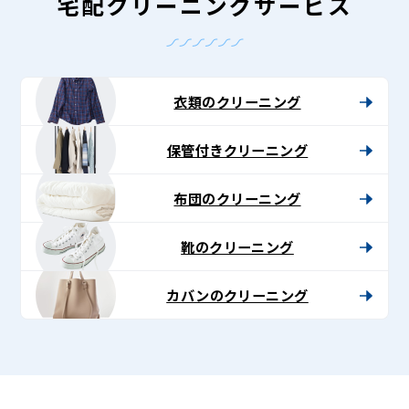
-
宅配クリーニングサービス
Lenet〈リ
ネ
ッ
衣類のクリーニング
ト〉
保管付きクリーニング
布団のクリーニング
靴のクリーニング
カバンのクリーニング