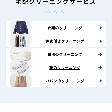
ン
宅配クリーニングサービス
グ
-
Lenet〈リ
衣類のクリーニング
ネ
保管付きクリーニング
ッ
ト〉
布団のクリーニング
靴のクリーニング
カバンのクリーニング