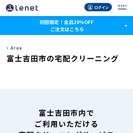
富
MENU
ログイン
士
初回限定！全品20％OFF
吉
ご注文はこちら
田
市
Area
の
富士吉田市の宅配クリーニング
宅
配
ク
リ
ー
富士吉田市内で
ニ
ご利用いただける