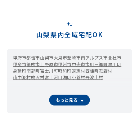
山梨県内全域宅配OK
甲府市
都留市
山梨市
大月市
韮崎市
南アルプス市
北杜市
甲斐市
笛吹市
上野原市
甲州市
中央市
市川三郷町
早川町
身延町
南部町
富士川町
昭和町
道志村
西桂町
忍野村
山中湖村
鳴沢村
富士河口湖町
小菅村
丹波山村
もっと見る