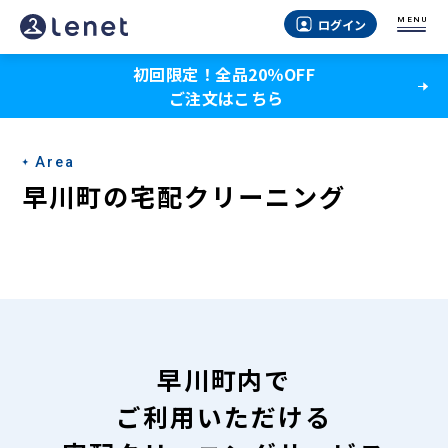
早
MENU
ログイン
川
初回限定！全品20％OFF
町
ご注文はこちら
の
宅
Area
配
早川町の宅配クリーニング
ク
リ
ー
ニ
ン
早川町内で
グ
ご利用いただける