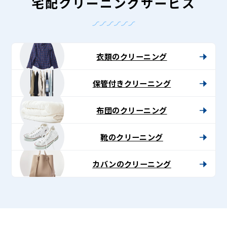
-
宅配クリーニングサービス
Lenet〈リ
ネ
ッ
衣類のクリーニング
ト〉
保管付きクリーニング
布団のクリーニング
靴のクリーニング
カバンのクリーニング