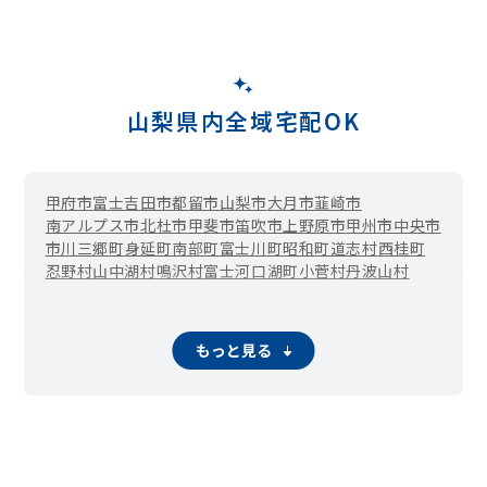
山梨県内全域宅配OK
甲府市
富士吉田市
都留市
山梨市
大月市
韮崎市
南アルプス市
北杜市
甲斐市
笛吹市
上野原市
甲州市
中央市
市川三郷町
身延町
南部町
富士川町
昭和町
道志村
西桂町
忍野村
山中湖村
鳴沢村
富士河口湖町
小菅村
丹波山村
もっと見る