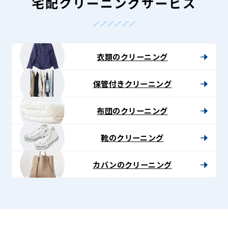
-
宅配クリーニングサービス
Lenet〈リ
ネ
ッ
衣類のクリーニング
ト〉
保管付きクリーニング
布団のクリーニング
靴のクリーニング
カバンのクリーニング