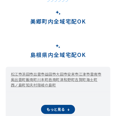
美郷町内全域宅配OK
島根県内全域宅配OK
松江市
浜田市
出雲市
益田市
大田市
安来市
江津市
雲南市
奥出雲町
飯南町
川本町
邑南町
津和野町
吉賀町
海士町
西ノ島町
知夫村
隠岐の島町
もっと見る