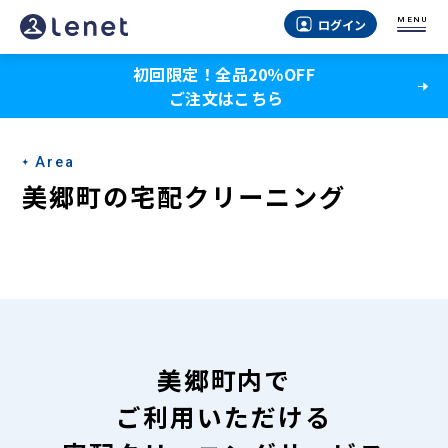
美
MENU
ログイン
郷
初回限定！全品20％OFF
町
ご注文はこちら
の
宅
Area
配
美郷町の宅配クリーニング
ク
リ
ー
ニ
ン
美郷町内で
グ
ご利用いただける