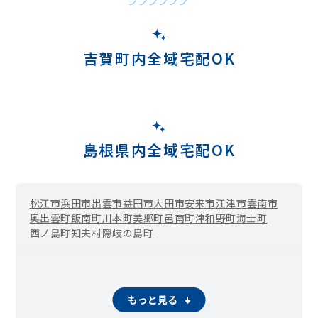
吉賀町内全域宅配OK
島根県内全域宅配OK
松江市
浜田市
出雲市
益田市
大田市
安来市
江津市
雲南市
奥出雲町
飯南町
川本町
美郷町
邑南町
津和野町
海士町
西ノ島町
知夫村
隠岐の島町
もっと見る