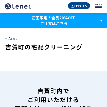
吉
MENU
ログイン
賀
初回限定！全品20％OFF
町
ご注文はこちら
の
宅
Area
配
吉賀町の宅配クリーニング
ク
リ
ー
ニ
ン
吉賀町内で
グ
ご利用いただける