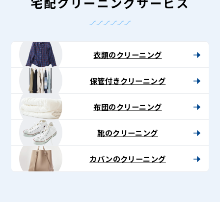
-
宅配クリーニングサービス
Lenet〈リ
ネ
ッ
衣類のクリーニング
ト〉
保管付きクリーニング
布団のクリーニング
靴のクリーニング
カバンのクリーニング