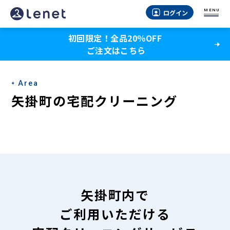
矢
MENU
ログイン
掛
初回限定！全品20％OFF
町
ご注文はこちら
の
宅
Area
配
矢掛町の宅配クリーニング
ク
リ
ー
ニ
ン
矢掛町内で
グ
ご利用いただける