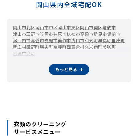
岡山県内全域宅配OK
岡山市北区
岡山市中区
岡山市東区
岡山市南区
倉敷市
津山市
玉野市
笠岡市
井原市
総社市
高梁市
新見市
備前市
瀬戸内市
赤磐市
真庭市
美作市
浅口市
和気町
早島町
里庄町
新庄村
鏡野町
勝央町
奈義町
西粟倉村
久米南町
美咲町
吉備中央町
もっと見る
衣類のクリーニング
サービスメニュー