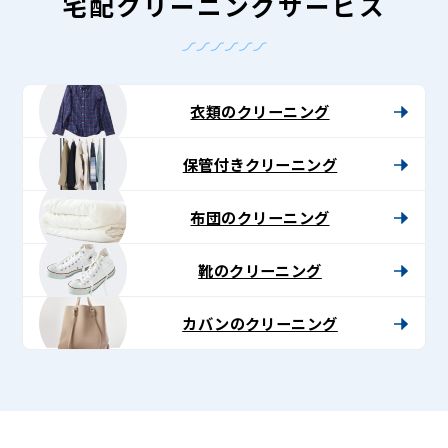
-
宅配クリーニングサービス
Lenet〈リ
ネ
ッ
衣類のクリーニング
ト〉
保管付きクリーニング
布団のクリーニング
靴のクリーニング
カバンのクリーニング