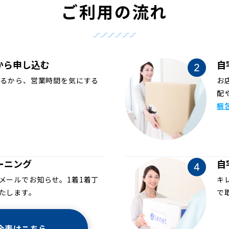
ご利用の流れ
から申し込む
自
めるから、営業時間を気にする
お
配
梱
ーニング
自
メールでお知らせ。1着1着丁
キ
たします。
で
金表はこちら