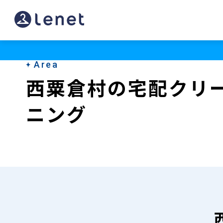
西
粟
倉
Area
村
西粟倉村の宅配クリ
の
ニング
宅
配
ク
リ
ー
ニ