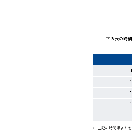
下の表の時間
1
1
1
※ 上記の時間帯より