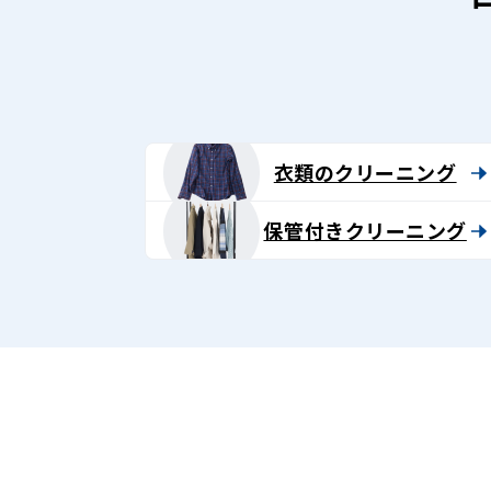
ン
グ
-
Lenet〈リ
衣類のクリーニング
ネ
保管付きクリーニング
ッ
ト〉