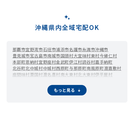
沖縄県内全域宅配OK
那覇市
宜野湾市
石垣市
浦添市
名護市
糸満市
沖縄市
豊見城市
宮古島市
南城市
国頭村
大宜味村
東村
今帰仁村
本部町
恩納村
宜野座村
金武町
伊江村
読谷村
嘉手納町
北谷町
北中城村
中城村
西原町
与那原町
南風原町
渡嘉敷村
座間味村
粟国村
渡名喜村
南大東村
北大東村
伊平屋村
伊是名村
久米島町
八重瀬町
多良間村
竹富町
与那国町
もっと見る