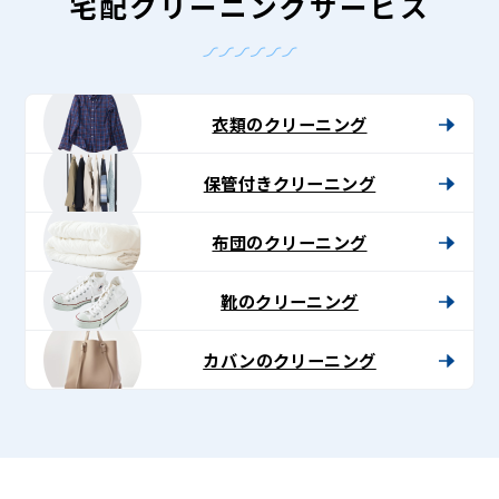
グ
宅配クリーニングサービス
-
Lenet〈リ
ネ
衣類のクリーニング
ッ
保管付きクリーニング
ト〉
布団のクリーニング
靴のクリーニング
カバンのクリーニング