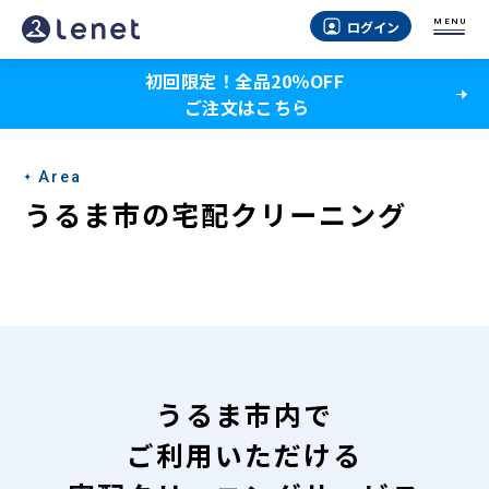
う
MENU
ログイン
る
初回限定！全品20％OFF
ま
ご注文はこちら
市
の
Area
宅
うるま市の宅配クリーニング
配
ク
リ
ー
ニ
うるま市内で
ン
ご利用いただける