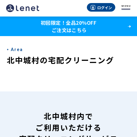
北
MENU
ログイン
中
初回限定！全品20％OFF
城
ご注文はこちら
村
の
Area
宅
北中城村の宅配クリーニング
配
ク
リ
ー
ニ
北中城村内で
ン
ご利用いただける