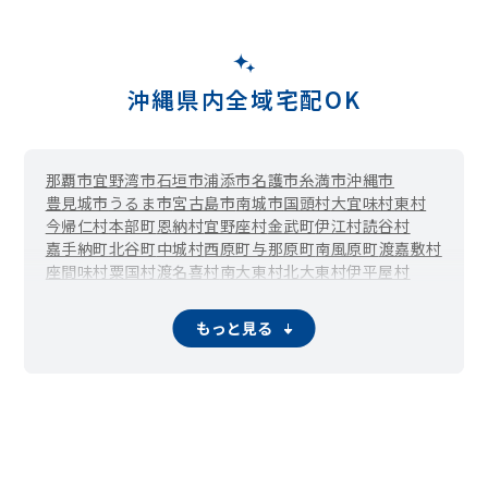
沖縄県内全域宅配OK
那覇市
宜野湾市
石垣市
浦添市
名護市
糸満市
沖縄市
豊見城市
うるま市
宮古島市
南城市
国頭村
大宜味村
東村
今帰仁村
本部町
恩納村
宜野座村
金武町
伊江村
読谷村
嘉手納町
北谷町
中城村
西原町
与那原町
南風原町
渡嘉敷村
座間味村
粟国村
渡名喜村
南大東村
北大東村
伊平屋村
伊是名村
久米島町
八重瀬町
多良間村
竹富町
与那国町
もっと見る