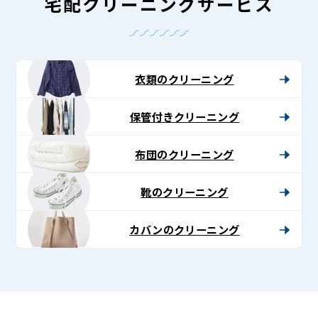
グ
宅配クリーニングサービス
-
Lenet〈リ
ネ
衣類のクリーニング
ッ
保管付きクリーニング
ト〉
布団のクリーニング
靴のクリーニング
カバンのクリーニング