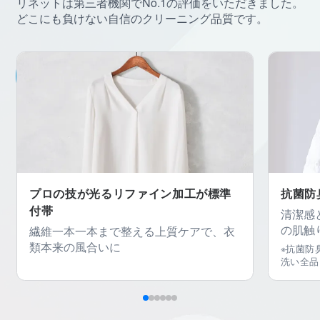
リネットは第三者機関でNo.1の評価をいただきました。
どこにも負けない自信のクリーニング品質です。
プロの技が光るリファイン加工が
標準
抗菌防
付帯
清潔感
の肌触
繊維一本一本まで整える上質ケアで、衣
類本来の風合いに
※抗菌防
洗い全品