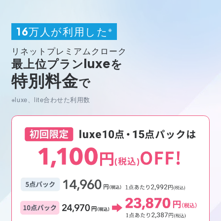
万人が利用した
※
16
リネットプレミアムクローク
最上位プラン
luxe
を
特別料金
で
※luxe、lite合わせた利用数