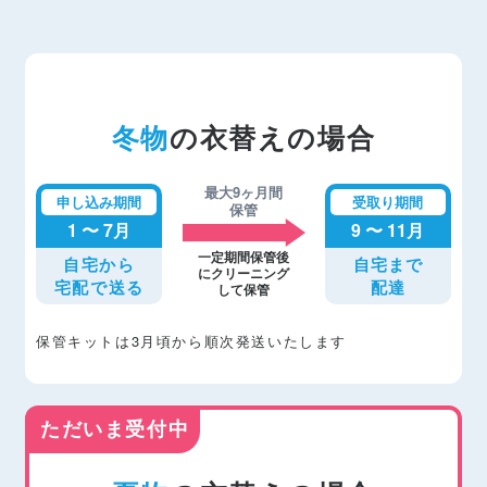
冬物
の衣替えの場合
最大9ヶ月間
申し込み期間
受取り期間
保管
1 〜 7月
9 〜 11月
一定期間保管後
自宅から
自宅まで
にクリーニング
宅配で送る
配達
して保管
保管キットは3月頃から順次発送いたします