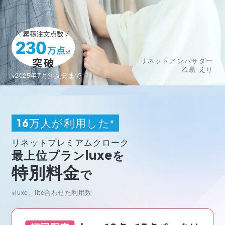
リネットアンバサダー
乙黒 えり
※2025年7月注文分まで
万人が利用した
※
16
リネットプレミアムクローク
最上位プラン
luxe
を
特別料金
で
※luxe、lite合わせた利用数