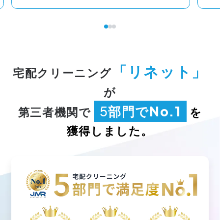
「
」
リネット
宅配クリーニング
が
部門で
5
No.1
第三者機関で
を
獲得しました。