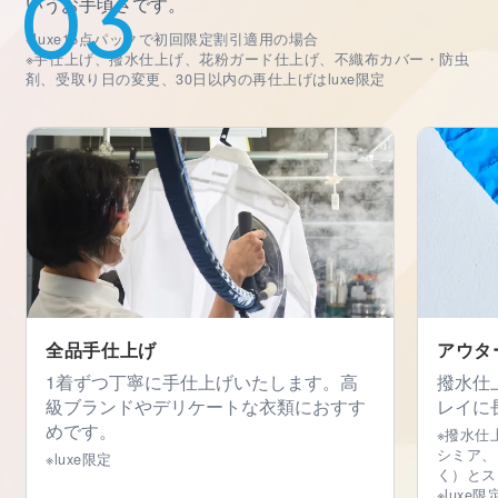
いうお手頃さです。
※luxe15点パックで初回限定割引適用の場合
※手仕上げ、撥水仕上げ、花粉ガード仕上げ、不織布カバー・防虫
剤、受取り日の変更、30日以内の再仕上げはluxe限定
全品手仕上げ
アウタ
1着ずつ丁寧に手仕上げいたします。高
撥水仕
級ブランドやデリケートな衣類におすす
レイに
めです。
※撥水仕
シミア、
※luxe限定
く）とス
※luxe限