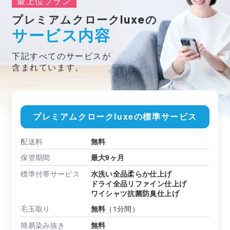
最上位プラン
プレミアムクローク
の
luxe
サービス内容
下記すべてのサービスが
含まれています。
プレミアムクロークluxeの標準サービス
配送料
無料
保管期間
最大9ヶ月
標準付帯サービス
水洗い全品柔らか仕上げ
ドライ全品リファイン仕上げ
ワイシャツ抗菌防臭仕上げ
毛玉取り
無料
（1分間）
簡易染み抜き
無料