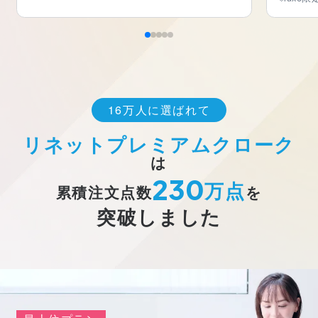
16万人に選ばれて
リネットプレミアムクローク
は
230
万点
累積注文点数
を
突破しました