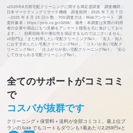
※2025年8月期宅配クリーニングに関する満足度調査 調査機関：
日本マーケティングリサーチ機構 調査期間：2025 年 7 月 7 日
～2025 年 8 月 25 日/n 数：700/調査方法：Webアンケート 調
査対象者：https://jmro.co.jp/r0266/ 備考：本調査は実際の利用
者の企業や商品にもつ見解をアンケート聴取を元に集計しており
ます。/ 効果効能等や優位性を保証するものではございません。
※5部門は「また利用したい宅配クリーニングNo1」「友人・知人
におすすめしたい宅配クリーニングNo1」「コスパが良い宅配ク
リーニングNo1」「仕上がりが良い宅配クリーニングNo1」「安心
して任せられる宅配クリーニングNo1」
全てのサポートがコミコミ
で
コスパが抜群です
クリーニング＋保管料＋送料が全部コミコミ。最上位プ
ランの luxe でも
コートもダウンも1着あたり2,259円※と