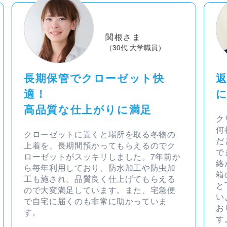
関根さま
（30代 大学職員）
長期保管でクローゼット快
適！
高品質な仕上がりに満足
ク
何
クローゼットに置くと場所を取る冬物の
だ
上着を、長期間預かってもらえるのでク
で
ローゼットがスッキリしました。7年前か
絡
ら毎年利用しており、防水加工や防虫加
箱
工も施され、品質良く仕上げてもらえる
と
ので大変満足しています。また、宅急便
い
で自宅に届くのも非常に助かっていま
お
す。
す