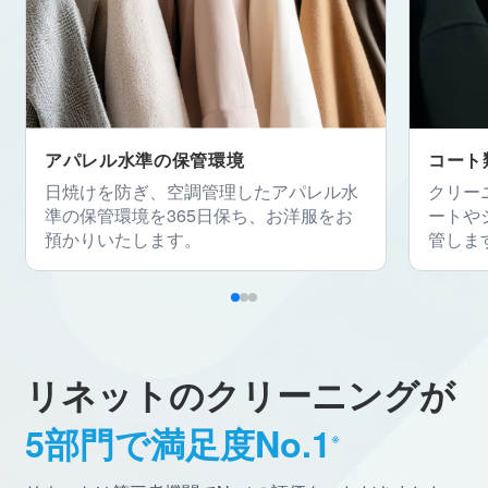
アパレル水準の保管環境
コート
日焼けを防ぎ、空調管理したアパレル水
クリー
準の保管環境を365日保ち、お洋服をお
ートや
預かりいたします。
管しま
リネットのクリーニングが
5部門で満足度No.1
※