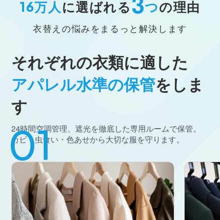
3
万人
に選ばれる
つ
の理由
16
衣替えの悩みをまるっと解決します
それぞれの衣類に適した
アパレル水準の保管
をしま
す
24時間空調管理、遮光を徹底した専用ルームで保管。
カビ・虫食い・色あせから大切な服を守ります。