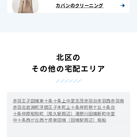
カバンのクリーニング
北区の
その他の宅配エリア
赤羽
王子
田端
東十条
十条
上中里
志茂
赤羽台
赤羽西
赤羽南
赤羽北
岩淵町
浮間
王子本町
上十条
岸町
桐ケ丘
十条台
十条仲原
昭和町（尾久駅周辺）
滝野川
田端新町
中里
中十条
西が丘
西ケ原
東田端（田端駅周辺）
堀船