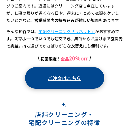
配
グのご案内です。近辺にはクリーニング店も点在しています
ク
が、仕事の帰りが遅くなる日や、週末にまとめて衣類をケアし
リ
たいときなど、
営業時間内の持ち込みが難しい
場面もあります。
ー
そんな神谷では、
宅配クリーニング「リネット」
がおすすめで
す。
スマホ一つでいつでも注文
でき、集荷からお届けまで
玄関先
ニ
で完結
。持ち運びでかさばりがちな
衣替え
にも便利です。
ン
20%
\
/
初回限定！
全品
OFF
グ
ご注文はこちら
店舗クリーニング・
宅配クリーニングの特徴