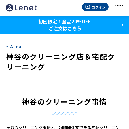
神
MENU
ログイン
谷
初回限定！全品20％OFF
の
ご注文はこちら
ク
リ
Area
ー
神谷のクリーニング店＆宅配ク
ニ
リーニング
ン
グ
店
神谷のクリーニング事情
＆
宅
神谷のクリーニング事情と、
24時間注文できる
宅配クリーニン