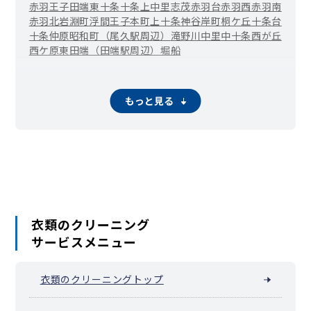
赤羽
王子
田端
東十条
十条
上中里
志茂
赤羽台
赤羽西
赤羽南
赤羽北
岩淵町
浮間
王子本町
上十条
神谷
岸町
桐ケ丘
十条台
十条仲原
昭和町（尾久駅周辺）
滝野川
中里
中十条
西が丘
西ケ原
東田端（田端駅周辺）
堀船
もっと見る
衣類のクリーニング
サービスメニュー
衣類のクリーニングトップ