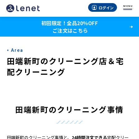
田
MENU
ログイン
端
初回限定！全品20％OFF
新
ご注文はこちら
町
の
Area
ク
田端新町のクリーニング店＆宅
リ
配クリーニング
ー
ニ
ン
田端新町のクリーニング事情
グ
店
田端新町のクリーニング事情と、
24時間注文できる
宅配クリー