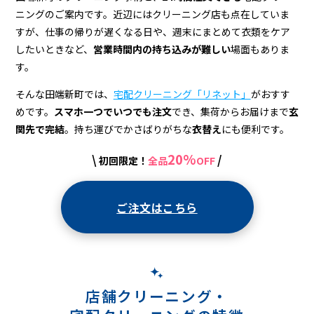
＆
ニングのご案内です。近辺にはクリーニング店も点在していま
宅
すが、仕事の帰りが遅くなる日や、週末にまとめて衣類をケア
配
したいときなど、
営業時間内の持ち込みが難しい
場面もありま
す。
ク
そんな田端新町では、
宅配クリーニング「リネット」
がおすす
リ
めです。
スマホ一つでいつでも注文
でき、集荷からお届けまで
玄
ー
関先で完結
。持ち運びでかさばりがちな
衣替え
にも便利です。
ニ
20%
\
/
初回限定！
全品
OFF
ン
グ
ご注文はこちら
店舗クリーニング・