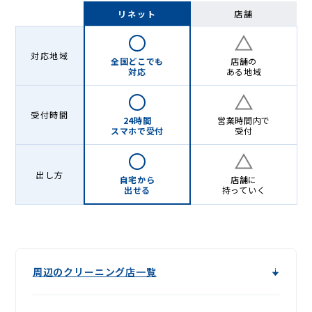
-
リネット
店舗
Lenet〈リ
ネ
対応地域
全国どこでも
店舗の
ッ
対応
ある地域
ト〉
受付時間
24時間
営業時間内で
スマホで受付
受付
出し方
自宅から
店舗に
出せる
持っていく
周辺のクリーニング店一覧