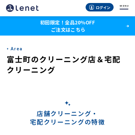
富
MENU
ログイン
士
初回限定！全品20％OFF
町
ご注文はこちら
の
宅
Area
配
富士町のクリーニング店＆宅配
ク
クリーニング
リ
ー
ニ
ン
店舗クリーニング・
宅配クリーニングの特徴
グ