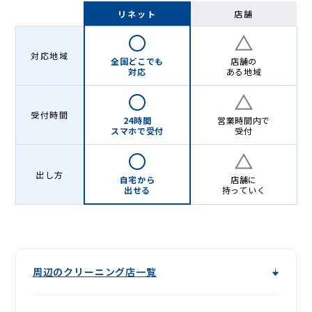
-
リネット
店舗
Lenet〈リ
ネ
対応地域
全国どこでも
店舗の
ッ
対応
ある地域
ト〉
受付時間
24時間
営業時間内で
スマホで受付
受付
出し方
自宅から
店舗に
出せる
持っていく
周辺のクリーニング店一覧