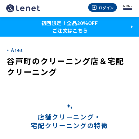
谷
MENU
ログイン
戸
初回限定！全品20％OFF
町
ご注文はこちら
の
宅
Area
配
谷戸町のクリーニング店＆宅配
ク
クリーニング
リ
ー
ニ
ン
店舗クリーニング・
宅配クリーニングの特徴
グ