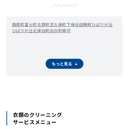
西原町
富士町
北原町
芝久保町
下保谷
田無町
ひばりが丘
ひばりが丘北
保谷町
向台町
柳沢
もっと見る
衣類のクリーニング
サービスメニュー