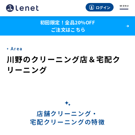
川
MENU
ログイン
野
初回限定！全品20％OFF
の
ご注文はこちら
宅
配
Area
ク
川野のクリーニング店＆宅配ク
リ
リーニング
ー
ニ
ン
グ
店舗クリーニング・
宅配クリーニングの特徴
-