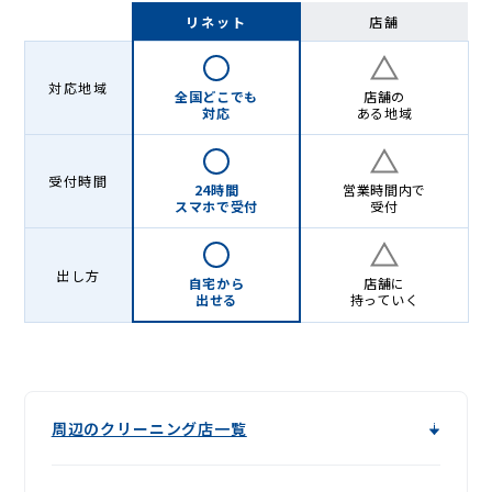
Lenet〈リ
リネット
店舗
ネ
ッ
対応地域
全国どこでも
店舗の
ト〉
対応
ある地域
受付時間
24時間
営業時間内で
スマホで受付
受付
出し方
自宅から
店舗に
出せる
持っていく
周辺のクリーニング店一覧