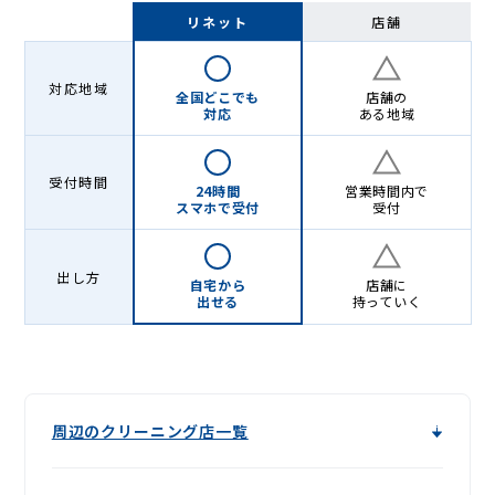
-
リネット
店舗
Lenet〈リ
ネ
対応地域
全国どこでも
店舗の
ッ
対応
ある地域
ト〉
受付時間
24時間
営業時間内で
スマホで受付
受付
出し方
自宅から
店舗に
出せる
持っていく
周辺のクリーニング店一覧