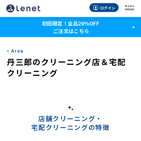
丹
MENU
ログイン
三
初回限定！全品20％OFF
郎
ご注文はこちら
の
宅
Area
配
丹三郎のクリーニング店＆宅配
ク
クリーニング
リ
ー
ニ
ン
店舗クリーニング・
宅配クリーニングの特徴
グ