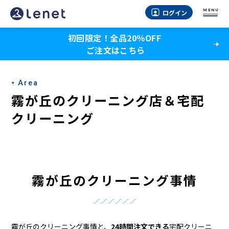
霧
MENU
ログイン
が
初回限定！全品20％OFF
丘
ご注文はこちら
の
ク
Area
リ
霧が丘のクリーニング店＆宅配
ー
クリーニング
ニ
ン
グ
霧が丘のクリーニング事情
店
＆
霧が丘のクリーニング事情と、
24時間注文できる
宅配クリーニ