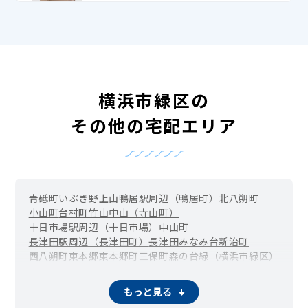
横浜市緑区の
その他の宅配エリア
青砥町
いぶき野
上山
鴨居駅周辺（鴨居町）
北八朔町
小山町
台村町
竹山
中山（寺山町）
十日市場駅周辺（十日市場）
中山町
長津田駅周辺（長津田町）
長津田みなみ台
新治町
西八朔町
東本郷
東本郷町
三保町
森の台
緑（横浜市緑区）
もっと見る