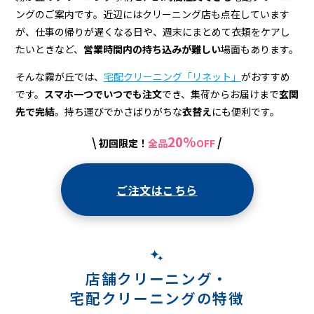
宅
ングのご案内です。近辺にはクリーニング店も点在しています
配
が、仕事の帰りが遅くなる日や、週末にまとめて衣類をケアし
たいときなど、
営業時間内の持ち込みが難しい
場面もあります。
そんな霧が丘では、
宅配クリーニング「リネット」
がおすすめ
です。
スマホ一つでいつでも注文
でき、集荷からお届けまで
玄関
先で完結
。持ち運びでかさばりがちな
衣替え
にも便利です。
20%
\
/
初回限定！
全品
OFF
ご注文はこちら
店舗クリーニング・
宅配クリーニングの特徴