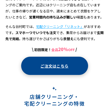
宅
ングのご案内です。近辺にはクリーニング店も点在しています
配
が、仕事の帰りが遅くなる日や、週末にまとめて衣類をケアし
たいときなど、
営業時間内の持ち込みが難しい
場面もあります。
そんな台村町では、
宅配クリーニング「リネット」
がおすすめ
です。
スマホ一つでいつでも注文
でき、集荷からお届けまで
玄関
先で完結
。持ち運びでかさばりがちな
衣替え
にも便利です。
20%
\
/
初回限定！
全品
OFF
ご注文はこちら
店舗クリーニング・
宅配クリーニングの特徴