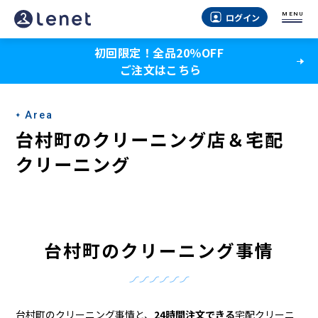
台
MENU
ログイン
村
初回限定！全品20％OFF
町
ご注文はこちら
の
ク
Area
リ
台村町のクリーニング店＆宅配
ー
クリーニング
ニ
ン
グ
台村町のクリーニング事情
店
＆
台村町のクリーニング事情と、
24時間注文できる
宅配クリーニ