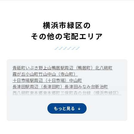
横浜市緑区の
その他の宅配エリア
青砥町
いぶき野
上山
鴨居駅周辺（鴨居町）
北八朔町
霧が丘
小山町
竹山
中山（寺山町）
十日市場駅周辺（十日市場）
中山町
長津田駅周辺（長津田町）
長津田みなみ台
新治町
西八朔町
東本郷
東本郷町
三保町
森の台
緑（横浜市緑区）
もっと見る