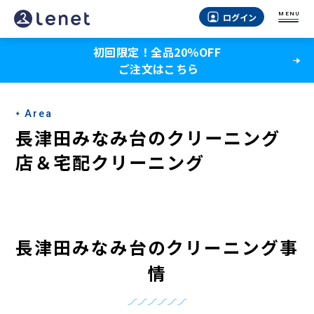
長
MENU
ログイン
津
初回限定！全品20％OFF
田
ご注文はこちら
み
な
Area
み
長津田みなみ台のクリーニング
台
店＆宅配クリーニング
の
ク
リ
長津田みなみ台のクリーニング事
ー
情
ニ