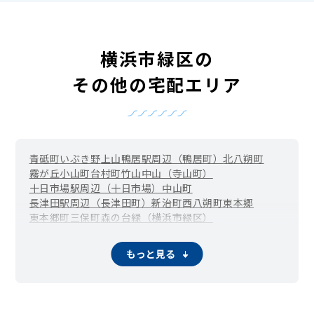
横浜市緑区の
その他の宅配エリア
青砥町
いぶき野
上山
鴨居駅周辺（鴨居町）
北八朔町
霧が丘
小山町
台村町
竹山
中山（寺山町）
十日市場駅周辺（十日市場）
中山町
長津田駅周辺（長津田町）
新治町
西八朔町
東本郷
東本郷町
三保町
森の台
緑（横浜市緑区）
もっと見る