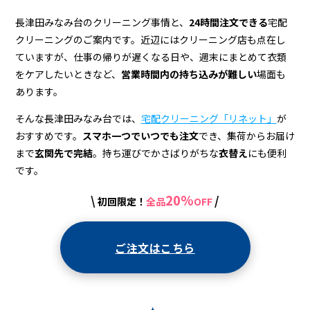
ン
グ
長津田みなみ台のクリーニング事情と、
24時間注文できる
宅配
クリーニングのご案内です。近辺にはクリーニング店も点在し
店
ていますが、仕事の帰りが遅くなる日や、週末にまとめて衣類
＆
をケアしたいときなど、
営業時間内の持ち込みが難しい
場面も
あります。
宅
配
そんな長津田みなみ台では、
宅配クリーニング「リネット」
が
おすすめです。
スマホ一つでいつでも注文
でき、集荷からお届け
まで
玄関先で完結
。持ち運びでかさばりがちな
衣替え
にも便利
です。
20%
\
/
初回限定！
全品
OFF
ご注文はこちら