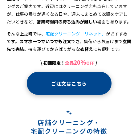
宅
ングのご案内です。近辺にはクリーニング店も点在しています
配
が、仕事の帰りが遅くなる日や、週末にまとめて衣類をケアし
ク
たいときなど、
営業時間内の持ち込みが難しい
場面もあります。
リ
そんな上之町では、
宅配クリーニング「リネット」
がおすすめ
です。
スマホ一つでいつでも注文
でき、集荷からお届けまで
玄関
ー
先で完結
。持ち運びでかさばりがちな
衣替え
にも便利です。
ニ
20%
\
/
初回限定！
全品
OFF
ン
グ
ご注文はこちら
店舗クリーニング・
宅配クリーニングの特徴