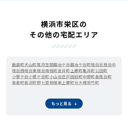
横浜市栄区の
その他の宅配エリア
飯島町
犬山町
尾月
笠間
鍛冶ケ谷
鍛冶ケ谷町
桂台北
桂台中
桂台西
桂台東
桂台南
桂町
金井町
上郷町
亀井町
公田町
小菅ケ谷
小菅ケ谷町
小山台
庄戸
田谷町
中野町
長尾台町
長倉町
長沼町
野七里
柏陽
東上郷町
元大橋
若竹町
もっと見る