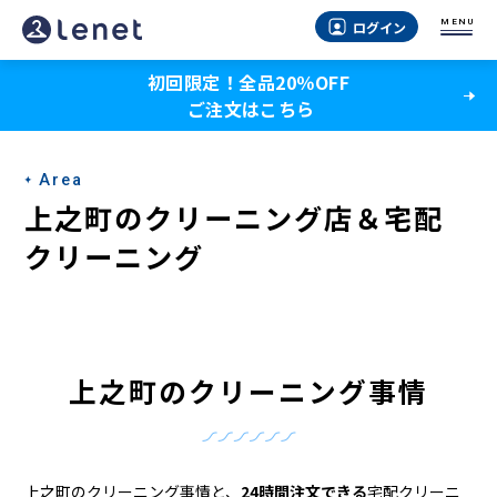
上
MENU
ログイン
之
初回限定！全品20％OFF
町
ご注文はこちら
の
ク
Area
リ
上之町のクリーニング店＆宅配
ー
クリーニング
ニ
ン
グ
上之町のクリーニング事情
店
＆
上之町のクリーニング事情と、
24時間注文できる
宅配クリーニ