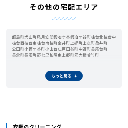
その他の宅配エリア
飯島町
犬山町
尾月
笠間
鍛冶ケ谷
鍛冶ケ谷町
桂台北
桂台中
桂台西
桂台東
桂台南
桂町
金井町
上郷町
上之町
亀井町
公田町
小菅ケ谷町
小山台
庄戸
田谷町
中野町
長尾台町
長倉町
長沼町
野七里
柏陽
東上郷町
元大橋
若竹町
もっと見る
衣類のクリーニング