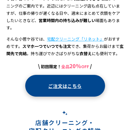
＆
ニングのご案内です。近辺にはクリーニング店も点在していま
宅
すが、仕事の帰りが遅くなる日や、週末にまとめて衣類をケア
配
したいときなど、
営業時間内の持ち込みが難しい
場面もありま
す。
ク
そんな小菅ケ谷では、
宅配クリーニング「リネット」
がおすす
リ
めです。
スマホ一つでいつでも注文
でき、集荷からお届けまで
玄
ー
関先で完結
。持ち運びでかさばりがちな
衣替え
にも便利です。
ニ
20%
\
/
初回限定！
全品
OFF
ン
グ
ご注文はこちら
店舗クリーニング・