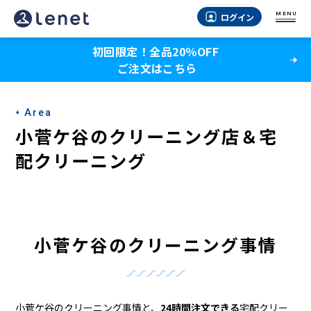
小
MENU
ログイン
菅
初回限定！全品20％OFF
ケ
ご注文はこちら
谷
の
Area
ク
小菅ケ谷のクリーニング店＆宅
リ
配クリーニング
ー
ニ
ン
小菅ケ谷のクリーニング事情
グ
店
小菅ケ谷のクリーニング事情と、
24時間注文できる
宅配クリー