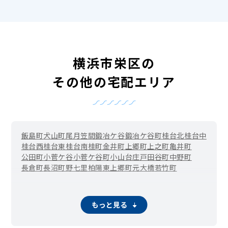
横浜市栄区の
その他の宅配エリア
飯島町
犬山町
尾月
笠間
鍛冶ケ谷
鍛冶ケ谷町
桂台北
桂台中
桂台西
桂台東
桂台南
桂町
金井町
上郷町
上之町
亀井町
公田町
小菅ケ谷
小菅ケ谷町
小山台
庄戸
田谷町
中野町
長倉町
長沼町
野七里
柏陽
東上郷町
元大橋
若竹町
もっと見る