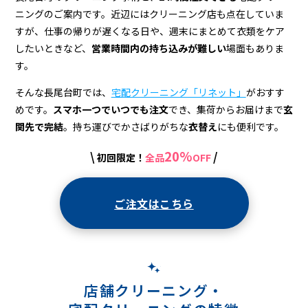
＆
ニングのご案内です。近辺にはクリーニング店も点在していま
宅
すが、仕事の帰りが遅くなる日や、週末にまとめて衣類をケア
配
したいときなど、
営業時間内の持ち込みが難しい
場面もありま
す。
ク
そんな長尾台町では、
宅配クリーニング「リネット」
がおすす
リ
めです。
スマホ一つでいつでも注文
でき、集荷からお届けまで
玄
ー
関先で完結
。持ち運びでかさばりがちな
衣替え
にも便利です。
ニ
20%
\
/
初回限定！
全品
OFF
ン
グ
ご注文はこちら
店舗クリーニング・