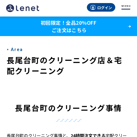
長
MENU
ログイン
尾
初回限定！全品20％OFF
台
ご注文はこちら
町
の
Area
ク
長尾台町のクリーニング店＆宅
リ
配クリーニング
ー
ニ
ン
長尾台町のクリーニング事情
グ
店
長尾台町のクリーニング事情と、
24時間注文できる
宅配クリー