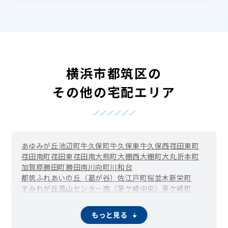
横浜市都筑区の
その他の宅配エリア
あゆみが丘
池辺町
牛久保町
牛久保東
牛久保西
荏田東町
荏田南町
荏田東
荏田南
大熊町
大棚西
大棚町
大丸
折本町
加賀原
勝田町
勝田南
川向町
川和台
都筑ふれあいの丘（葛が谷）
佐江戸町
桜並木
新栄町
すみれが丘
高山
センター南（茅ケ崎中央）
茅ケ崎町
茅ケ崎東
茅ケ崎南
センター北（中川中央）
長坂
二の丸
早渕
東方町
東山田駅周辺（東山田町）
平台
富士見が丘
もっと見る
南山田
南山田町
見花山