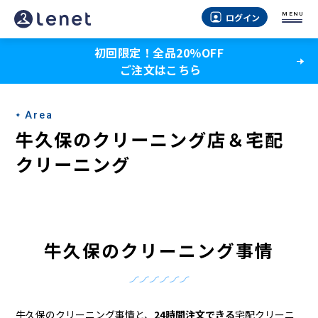
牛
MENU
ログイン
久
初回限定！全品20％OFF
保
ご注文はこちら
の
ク
Area
リ
牛久保のクリーニング店＆宅配
ー
クリーニング
ニ
ン
グ
牛久保のクリーニング事情
店
＆
牛久保のクリーニング事情と、
24時間注文できる
宅配クリーニ