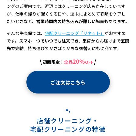
宅
ングのご案内です。近辺にはクリーニング店も点在しています
配
が、仕事の帰りが遅くなる日や、週末にまとめて衣類をケアし
ク
たいときなど、
営業時間内の持ち込みが難しい
場面もあります。
リ
そんな牛久保では、
宅配クリーニング「リネット」
がおすすめ
です。
スマホ一つでいつでも注文
でき、集荷からお届けまで
玄関
ー
先で完結
。持ち運びでかさばりがちな
衣替え
にも便利です。
ニ
20%
\
/
初回限定！
全品
OFF
ン
グ
ご注文はこちら
店舗クリーニング・
宅配クリーニングの特徴