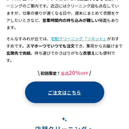
店
ーニングのご案内です。近辺にはクリーニング店も点在してい
＆
ますが、仕事の帰りが遅くなる日や、週末にまとめて衣類をケ
宅
アしたいときなど、
営業時間内の持ち込みが難しい
場面もあり
ます。
配
そんなすみれが丘では、
宅配クリーニング「リネット」
がおす
ク
すめです。
スマホ一つでいつでも注文
でき、集荷からお届けまで
リ
玄関先で完結
。持ち運びでかさばりがちな
衣替え
にも便利で
ー
す。
ニ
20%
\
/
初回限定！
全品
OFF
ン
グ
ご注文はこちら
店舗クリーニング・