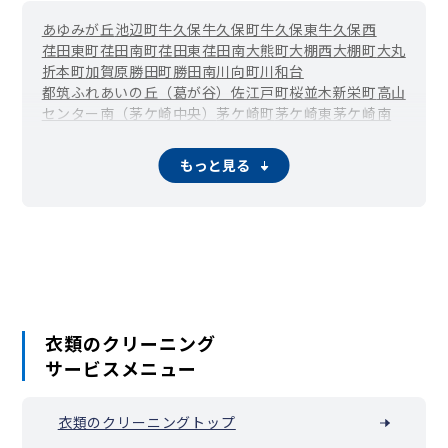
あゆみが丘
池辺町
牛久保
牛久保町
牛久保東
牛久保西
荏田東町
荏田南町
荏田東
荏田南
大熊町
大棚西
大棚町
大丸
折本町
加賀原
勝田町
勝田南
川向町
川和台
都筑ふれあいの丘（葛が谷）
佐江戸町
桜並木
新栄町
高山
センター南（茅ケ崎中央）
茅ケ崎町
茅ケ崎東
茅ケ崎南
センター北（中川中央）
長坂
二の丸
早渕
東方町
東山田駅周辺（東山田町）
平台
富士見が丘
南山田
もっと見る
南山田町
見花山
衣類のクリーニング
サービスメニュー
衣類のクリーニングトップ