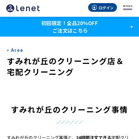
す
MENU
ログイン
み
初回限定！全品20％OFF
れ
ご注文はこちら
が
丘
Area
の
すみれが丘のクリーニング店＆
ク
宅配クリーニング
リ
ー
ニ
すみれが丘のクリーニング事情
ン
グ
すみれが丘のクリーニング事情と、
24時間注文できる
宅配クリ