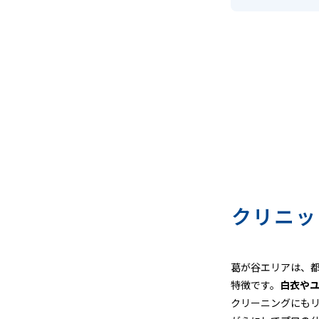
ン
グ
店
＆
宅
配
ク
クリニッ
リ
ー
葛が谷エリアは、
ニ
特徴です。
白衣や
ン
クリーニングにも