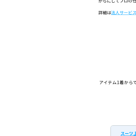
がらにしてプロの
グ
詳細は
法人サービ
アイテム1着から
スーツ