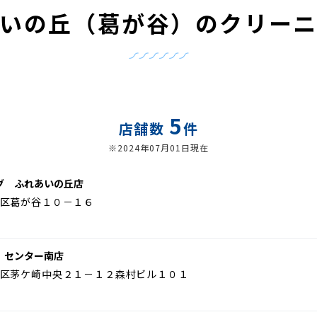
いの丘（葛が谷）のクリー
5
店舗数
件
※2024年07月01日現在
グ ふれあいの丘店
区葛が谷１０－１６
 センター南店
区茅ケ崎中央２１－１２森村ビル１０１