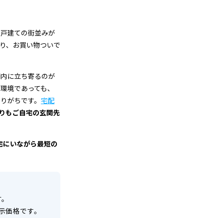
た戸建ての街並みが
り、お買い物ついで
間内に立ち寄るのが
環境であっても、
なりがちです。
宅配
取りもご自宅の玄関先
宅にいながら最短の
す。
示価格です。