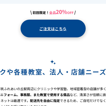
20%
\
/
初回限定！
全品
OFF
ご注文はこちら
クや各種教室、法人・店舗ニー
都筑ふれあいの丘駅周辺にクリニックや学習塾、地域密着型の店舗が多
ユニフォーム、事務服、また教室で使用する備品
など、清潔さが信頼に直
リネットは最適です。
配送先を自由に指定
できるため、ご自宅だけでな