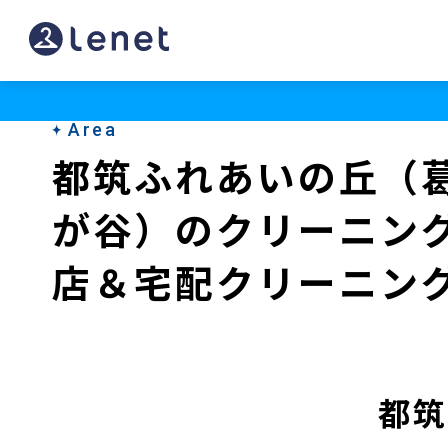
都
筑
ふ
Area
れ
都筑ふれあいの丘（
あ
が谷）のクリーニン
い
の
店＆宅配クリーニン
丘
（横
浜
都筑
市