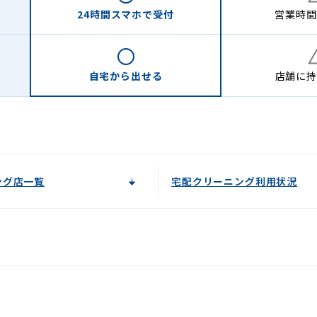
24時間
スマホで受付
営業時間
自宅から
出せる
店舗に
持
ング店一覧
宅配クリーニング利用状況