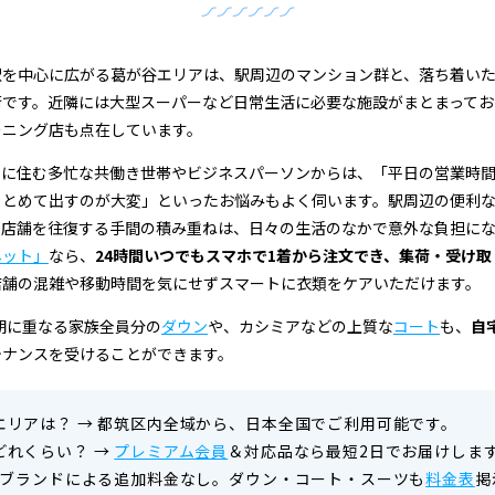
駅を中心に広がる葛が谷エリアは、駅周辺のマンション群と、落ち着い
街です。近隣には大型スーパーなど日常生活に必要な施設がまとまってお
ーニング店も点在しています。
アに住む多忙な共働き世帯やビジネスパーソンからは、「平日の営業時
まとめて出すのが大変」といったお悩みもよく伺います。駅周辺の便利な
て店舗を往復する手間の積み重ねは、日々の生活のなかで意外な負担に
ネット」
なら、
24時間いつでもスマホで1着から注文でき、集荷・受け
店舗の混雑や移動時間を気にせずスマートに衣類をケアいただけます。
時期に重なる家族全員分の
ダウン
や、カシミアなどの上質な
コート
も、
自
テナンスを受けることができます。
エリアは？
→
都筑区内全域から、日本全国でご利用可能です。
どれくらい？
→
プレミアム会員
＆対応品なら最短2日でお届けしま
ブランドによる追加料金なし。ダウン・コート・スーツも
料金表
掲