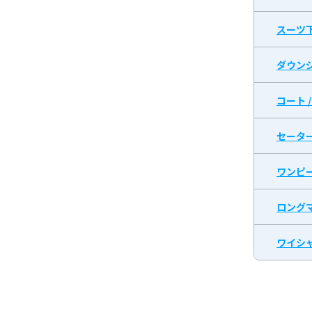
スーツ
ダウン
コート 
セータ
ワンピ
ロング
ワイシャ