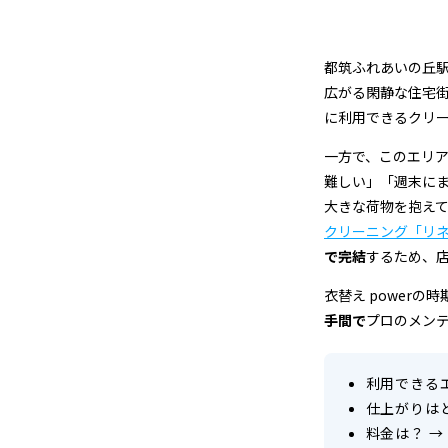
都
筑
都筑ふれあいの丘
区
広がる閑静な住宅
に利用できるクリ
葛
一方で、このエリ
が
難しい」「週末に
大きな荷物を抱え
谷）
クリーニング「リ
の
で完結
するため、
衣替え powerの
ク
手間で
プロのメン
リ
ー
利用できる
仕上がりは
ニ
料金は？
→