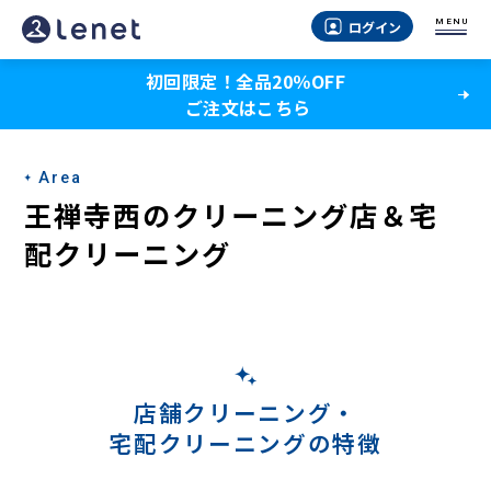
王
MENU
ログイン
禅
初回限定！全品20％OFF
寺
ご注文はこちら
西
の
Area
宅
王禅寺西のクリーニング店＆宅
配
配クリーニング
ク
リ
ー
ニ
店舗クリーニング・
宅配クリーニングの特徴
ン