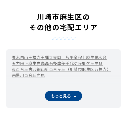
川崎市麻生区の
その他の宅配エリア
栗木
白山
王禅寺
王禅寺東
岡上
片平
金程
上麻生
栗木台
五力田
下麻生
白鳥
高石
多摩美
千代ケ丘
虹ケ丘
早野
東百合丘
古沢
細山
新百合ヶ丘（川崎市麻生区万福寺）
南黒川
百合丘
向原
もっと見る