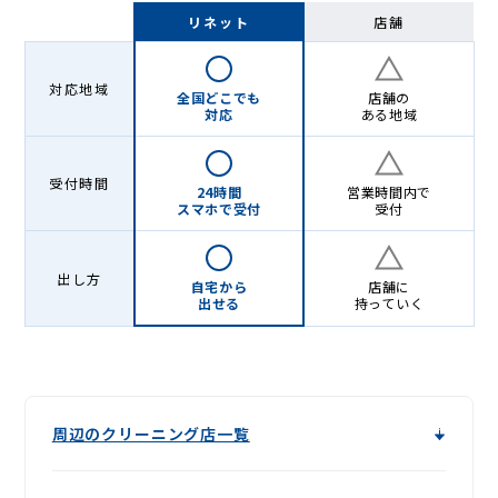
グ
リネット
店舗
-
Lenet〈リ
対応地域
全国どこでも
店舗の
ネ
対応
ある地域
ッ
受付時間
ト〉
24時間
営業時間内で
スマホで受付
受付
出し方
自宅から
店舗に
出せる
持っていく
周辺のクリーニング店一覧