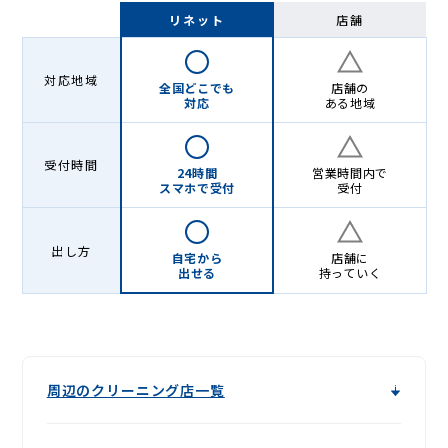
Lenet〈リ
リネット
店舗
ネ
ッ
対応地域
全国どこでも
店舗の
ト〉
対応
ある地域
受付時間
24時間
営業時間内で
スマホで受付
受付
出し方
自宅から
店舗に
出せる
持っていく
周辺のクリーニング店一覧