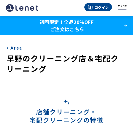
早
MENU
ログイン
野
初回限定！全品20％OFF
の
ご注文はこちら
宅
配
Area
ク
早野のクリーニング店＆宅配ク
リ
リーニング
ー
ニ
ン
グ
店舗クリーニング・
宅配クリーニングの特徴
-