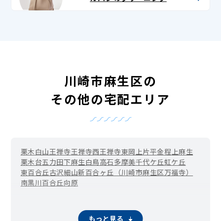
川崎市麻生区の
その他の宅配エリア
栗木
白山
王禅寺
王禅寺西
王禅寺東
岡上
片平
金程
上麻生
栗木台
五力田
下麻生
白鳥
高石
多摩美
千代ケ丘
虹ケ丘
東百合丘
古沢
細山
新百合ヶ丘（川崎市麻生区万福寺）
南黒川
百合丘
向原
もっと見る