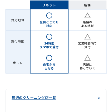
-
リネット
店舗
Lenet〈リ
ネ
対応地域
全国どこでも
店舗の
ッ
対応
ある地域
ト〉
受付時間
24時間
営業時間内で
スマホで受付
受付
出し方
自宅から
店舗に
出せる
持っていく
周辺のクリーニング店一覧