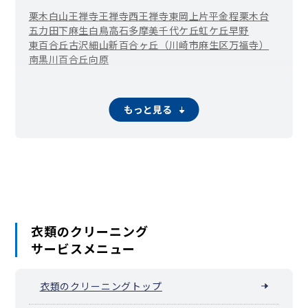
栗木
白山
王禅寺
王禅寺西
王禅寺東
岡上
片平
金程
栗木台
五力田
下麻生
白鳥
高石
多摩美
千代ケ丘
虹ケ丘
早野
東百合丘
古沢
細山
新百合ヶ丘（川崎市麻生区万福寺）
南黒川
百合丘
向原
もっと見る
衣類のクリーニング
サービスメニュー
衣類のクリーニングトップ