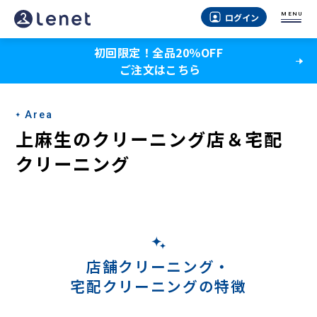
上
MENU
ログイン
麻
初回限定！全品20％OFF
生
ご注文はこちら
の
宅
Area
配
上麻生のクリーニング店＆宅配
ク
クリーニング
リ
ー
ニ
ン
店舗クリーニング・
宅配クリーニングの特徴
グ