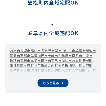
笠松町内全域宅配OK
岐阜県内全域宅配OK
岐阜市
大垣市
高山市
多治見市
関市
中津川市
美濃市
瑞浪市
羽島市
恵那市
美濃加茂市
土岐市
各務原市
可児市
山県市
瑞穂市
飛騨市
本巣市
郡上市
下呂市
海津市
岐南町
養老町
垂井町
関ケ原町
神戸町
輪之内町
安八町
揖斐川町
大野町
池田町
北方町
坂祝町
富加町
川辺町
七宗町
八百津町
白川町
東白川村
御嵩町
白川村
もっと見る