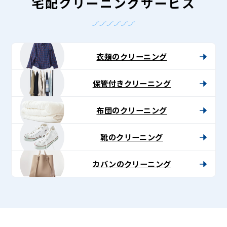
-
宅配クリーニングサービス
Lenet〈リ
ネ
ッ
衣類のクリーニング
ト〉
保管付きクリーニング
布団のクリーニング
靴のクリーニング
カバンのクリーニング