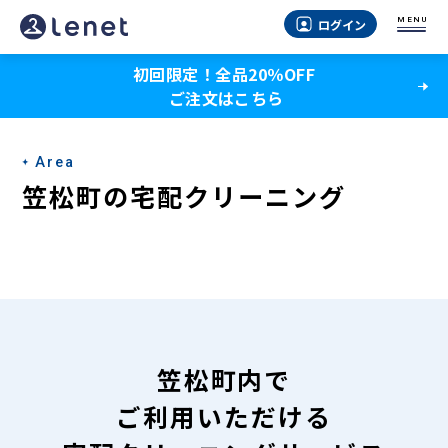
笠
MENU
ログイン
松
初回限定！全品20％OFF
町
ご注文はこちら
の
宅
Area
配
笠松町の宅配クリーニング
ク
リ
ー
ニ
ン
笠松町内で
グ
ご利用いただける