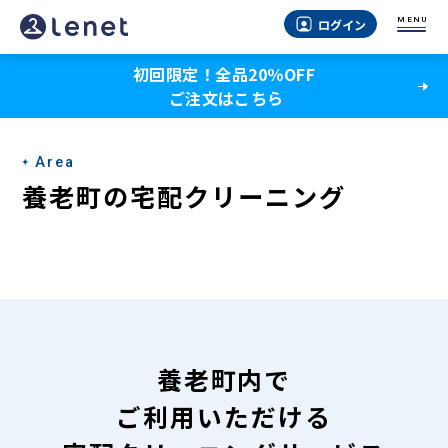
養
MENU
ログイン
老
初回限定！全品20％OFF
町
ご注文はこちら
の
宅
Area
配
養老町の宅配クリーニング
ク
リ
ー
ニ
ン
養老町内で
グ
ご利用いただける