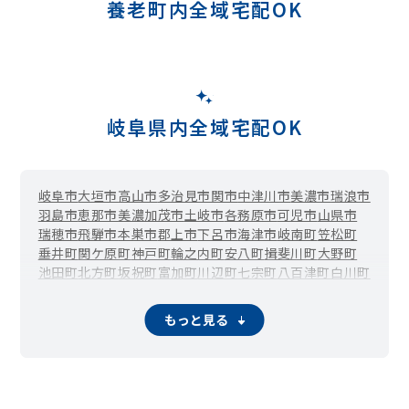
養老町内全域宅配OK
岐阜県内全域宅配OK
岐阜市
大垣市
高山市
多治見市
関市
中津川市
美濃市
瑞浪市
羽島市
恵那市
美濃加茂市
土岐市
各務原市
可児市
山県市
瑞穂市
飛騨市
本巣市
郡上市
下呂市
海津市
岐南町
笠松町
垂井町
関ケ原町
神戸町
輪之内町
安八町
揖斐川町
大野町
池田町
北方町
坂祝町
富加町
川辺町
七宗町
八百津町
白川町
東白川村
御嵩町
白川村
もっと見る