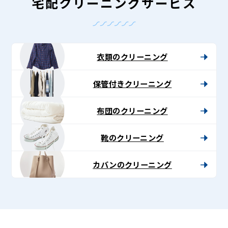
-
宅配クリーニングサービス
Lenet〈リ
ネ
ッ
衣類のクリーニング
ト〉
保管付きクリーニング
布団のクリーニング
靴のクリーニング
カバンのクリーニング