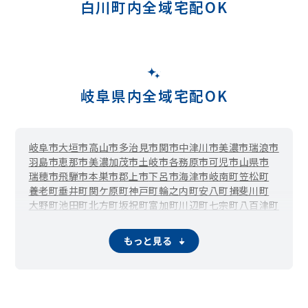
白川町内全域宅配OK
岐阜県内全域宅配OK
岐阜市
大垣市
高山市
多治見市
関市
中津川市
美濃市
瑞浪市
羽島市
恵那市
美濃加茂市
土岐市
各務原市
可児市
山県市
瑞穂市
飛騨市
本巣市
郡上市
下呂市
海津市
岐南町
笠松町
養老町
垂井町
関ケ原町
神戸町
輪之内町
安八町
揖斐川町
大野町
池田町
北方町
坂祝町
富加町
川辺町
七宗町
八百津町
東白川村
御嵩町
白川村
もっと見る