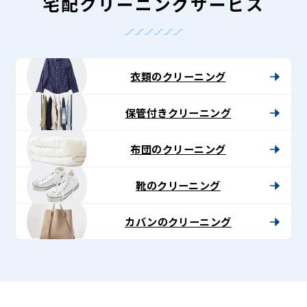
-
宅配クリーニングサービス
Lenet〈リ
ネ
ッ
衣類のクリーニング
ト〉
保管付きクリーニング
布団のクリーニング
靴のクリーニング
カバンのクリーニング