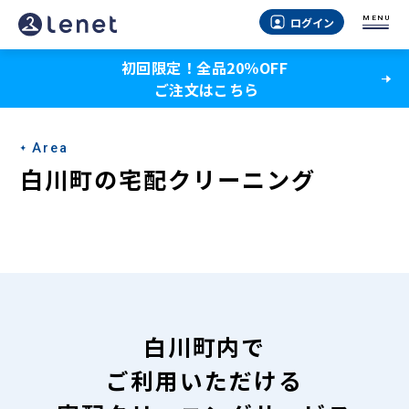
白
MENU
ログイン
川
初回限定！全品20％OFF
町
ご注文はこちら
の
宅
Area
配
白川町の宅配クリーニング
ク
リ
ー
ニ
ン
白川町内で
グ
ご利用いただける