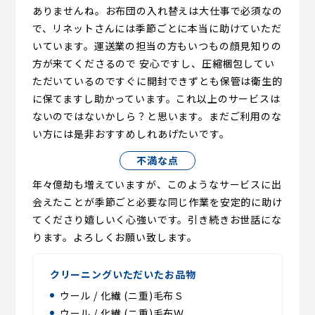
ありませんね。お布団の入れ替えは大仕事で必須なの
で、リネットさんには季節ごとに本当に助けていただ
いています。運送業の担当の方もいつもの顔見知りの
方が来てくださるので 安心ですし、圧縮梱包してい
ただいているのですぐに開封できずとも保管は衛生的
に保てますし助かっています。これ以上のサービスは
ないのではないかしら？と思います。まだご利用のな
い方には是非おすすめしれあげたいです。
不満な点
年々億劫も増えていますが、このようなサービスに出
会えたことが季節ごと必要な同じ作業を安定的に助け
てくださり嬉しいく心強いです。引き続きお世話にな
ります。よろしくお願い致します。
クリーニングいただいたお品物
ウール / 化繊 (ニ重)毛布Ｓ
ウール / 化繊 (ニ重)毛布Ｗ