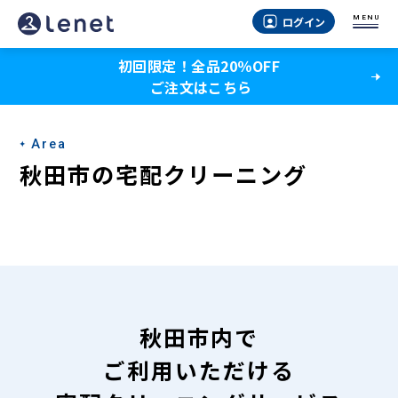
秋
MENU
ログイン
田
初回限定！全品20％OFF
市
ご注文はこちら
の
宅
Area
配
秋田市の宅配クリーニング
ク
リ
ー
ニ
ン
秋田市内で
グ
ご利用いただける