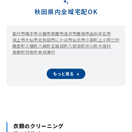
秋田県内全域宅配OK
能代市
横手市
大館市
男鹿市
湯沢市
鹿角市
由利本荘市
潟上市
大仙市
北秋田市
にかほ市
仙北市
小坂町
上小阿仁村
藤里町
三種町
八峰町
五城目町
八郎潟町
井川町
大潟村
美郷町
羽後町
東成瀬村
もっと見る
衣類のクリーニング