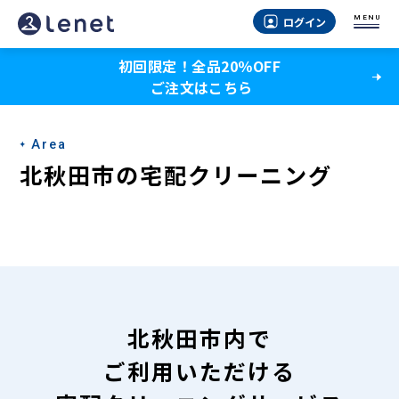
北
MENU
ログイン
秋
初回限定！全品20％OFF
田
ご注文はこちら
市
の
Area
宅
北秋田市の宅配クリーニング
配
ク
リ
ー
ニ
北秋田市内で
ン
ご利用いただける