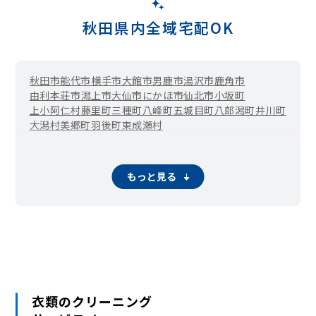
秋田県内全域宅配OK
秋田市
能代市
横手市
大館市
男鹿市
湯沢市
鹿角市
由利本荘市
潟上市
大仙市
にかほ市
仙北市
小坂町
上小阿仁村
藤里町
三種町
八峰町
五城目町
八郎潟町
井川町
大潟村
美郷町
羽後町
東成瀬村
もっと見る
衣類のクリーニング