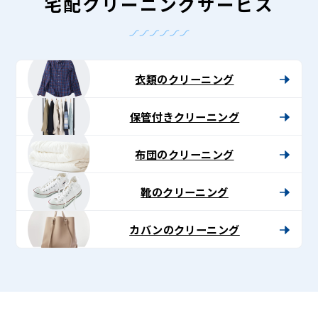
グ
宅配クリーニングサービス
-
Lenet〈リ
ネ
衣類のクリーニング
ッ
保管付きクリーニング
ト〉
布団のクリーニング
靴のクリーニング
カバンのクリーニング