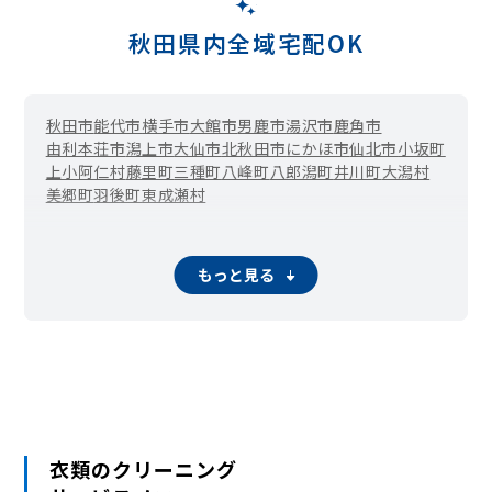
秋田県内全域宅配OK
秋田市
能代市
横手市
大館市
男鹿市
湯沢市
鹿角市
由利本荘市
潟上市
大仙市
北秋田市
にかほ市
仙北市
小坂町
上小阿仁村
藤里町
三種町
八峰町
八郎潟町
井川町
大潟村
美郷町
羽後町
東成瀬村
もっと見る
衣類のクリーニング