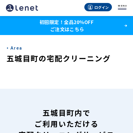
五
MENU
ログイン
城
初回限定！全品20％OFF
目
ご注文はこちら
町
の
Area
宅
五城目町の宅配クリーニング
配
ク
リ
ー
ニ
五城目町内で
ン
ご利用いただける