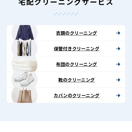
グ
宅配クリーニングサービス
-
Lenet〈リ
ネ
衣類のクリーニング
ッ
保管付きクリーニング
ト〉
布団のクリーニング
靴のクリーニング
カバンのクリーニング