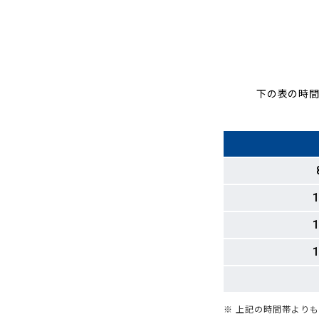
下の表の時間
1
1
1
※ 上記の時間帯より