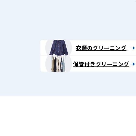
グ
-
Lenet〈リ
ネ
衣類のクリーニング
ッ
保管付きクリーニング
ト〉