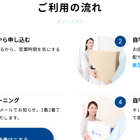
ご利用の流れ
から申し込む
自
めるから、営業時間を気にする
お
配
梱
ーニング
自
メールでお知らせ。1着1着丁
キ
たします。
で
金表はこちら