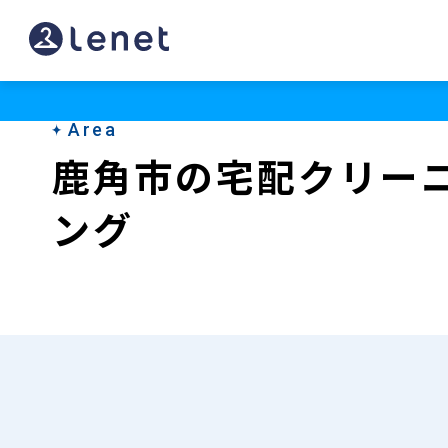
鹿
角
市
Area
の
鹿角市の宅配クリー
宅
ング
配
ク
リ
ー
ニ
ン