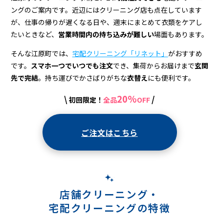
宅
ングのご案内です。近辺にはクリーニング店も点在しています
配
が、仕事の帰りが遅くなる日や、週末にまとめて衣類をケアし
ク
たいときなど、
営業時間内の持ち込みが難しい
場面もあります。
リ
そんな江原町では、
宅配クリーニング「リネット」
がおすすめ
です。
スマホ一つでいつでも注文
でき、集荷からお届けまで
玄関
ー
先で完結
。持ち運びでかさばりがちな
衣替え
にも便利です。
ニ
20%
\
/
初回限定！
全品
OFF
ン
グ
ご注文はこちら
店舗クリーニング・
宅配クリーニングの特徴