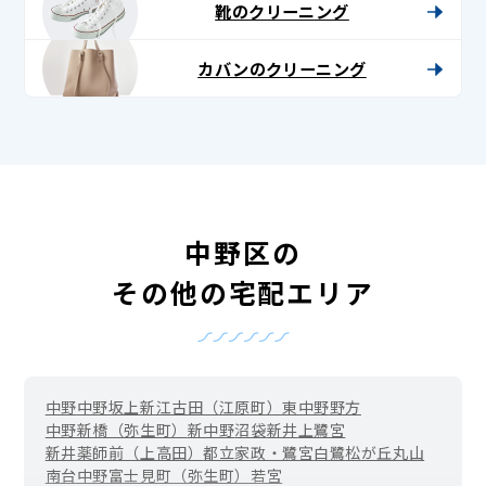
靴のクリーニング
カバンのクリーニング
中野区の
その他の宅配エリア
中野
中野坂上
新江古田（江原町）
東中野
野方
中野新橋（弥生町）
新中野
沼袋
新井
上鷺宮
新井薬師前（上高田）
都立家政・鷺宮
白鷺
松が丘
丸山
南台
中野富士見町（弥生町）
若宮