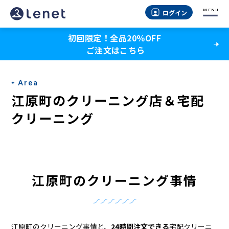
江
MENU
ログイン
原
初回限定！全品20％OFF
町
ご注文はこちら
の
ク
Area
リ
江原町のクリーニング店＆宅配
ー
クリーニング
ニ
ン
グ
江原町のクリーニング事情
店
＆
江原町のクリーニング事情と、
24時間注文できる
宅配クリーニ