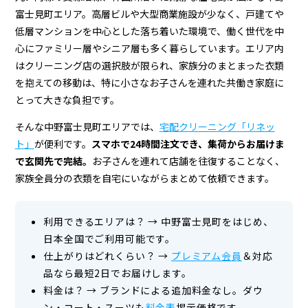
グ
富士見町エリア。高層ビルや大型商業施設が少なく、戸建てや
店
低層マンションを中心とした落ち着いた環境で、働く世代を中
＆
心にファミリー層やシニア層も多く暮らしています。エリア内
はクリーニング店の選択肢が限られ、家族分のまとまった衣類
宅
を抱えての移動は、特に小さなお子さんを連れた共働き家庭に
配
とって大きな負担です。
ク
そんな中野富士見町エリアでは、
宅配クリーニング「リネッ
リ
ト」
が便利です。
スマホで24時間注文でき、集荷からお届けま
で玄関先で完結。
お子さんを連れて店舗を往復することなく、
ー
家族全員分の衣類を自宅にいながらまとめて依頼できます。
ニ
ン
利用できるエリアは？
→
中野富士見町をはじめ、
日本全国でご利用可能です。
グ
仕上がりはどれくらい？
→
プレミアム会員
＆対応
品なら最短2日でお届けします。
料金は？
→
ブランドによる追加料金なし。ダウ
ン・コート・スーツも
料金表
掲示価格です。