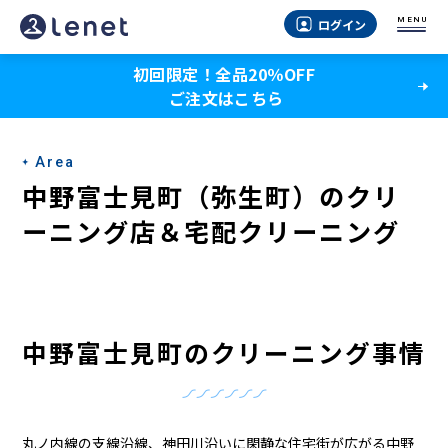
中
MENU
ログイン
野
初回限定！全品20％OFF
富
ご注文はこちら
士
見
Area
町
中野富士見町（弥生町）のクリ
の
ーニング店＆宅配クリーニング
ク
リ
ー
中野富士見町のクリーニング事情
ニ
ン
丸ノ内線の支線沿線、神田川沿いに閑静な住宅街が広がる中野