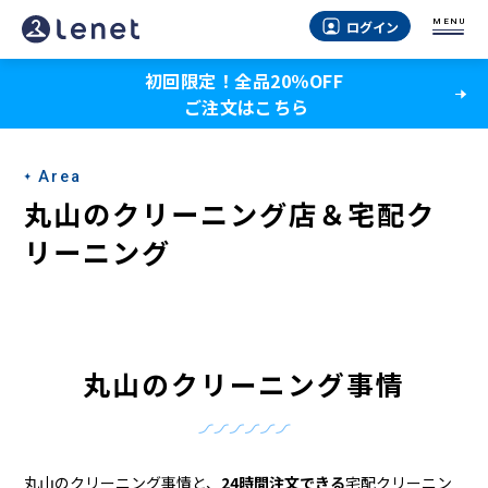
丸
MENU
ログイン
山
初回限定！全品20％OFF
の
ご注文はこちら
ク
リ
Area
ー
丸山のクリーニング店＆宅配ク
ニ
リーニング
ン
グ
店
丸山のクリーニング事情
＆
宅
丸山のクリーニング事情と、
24時間注文できる
宅配クリーニン