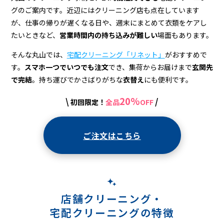
配
グのご案内です。近辺にはクリーニング店も点在しています
ク
が、仕事の帰りが遅くなる日や、週末にまとめて衣類をケアし
リ
たいときなど、
営業時間内の持ち込みが難しい
場面もあります。
ー
そんな丸山では、
宅配クリーニング「リネット」
がおすすめで
す。
スマホ一つでいつでも注文
でき、集荷からお届けまで
玄関先
ニ
で完結
。持ち運びでかさばりがちな
衣替え
にも便利です。
ン
20%
\
/
初回限定！
全品
OFF
グ
ご注文はこちら
店舗クリーニング・
宅配クリーニングの特徴