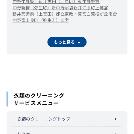
中野
中野坂上
新江古田（江原町）
東中野
野方
中野新橋（弥生町）
新中野
沼袋
新井
江原町
上鷺宮
新井薬師前（上高田）
都立家政・鷺宮
白鷺
松が丘
南台
中野富士見町（弥生町）
若宮
もっと見る
衣類のクリーニング
サービスメニュー
衣類のクリーニングトップ